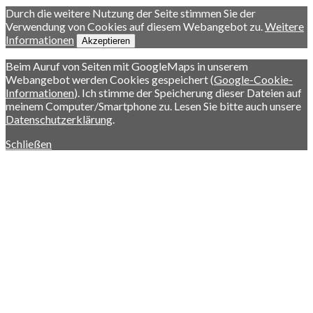
Durch die weitere Nutzung der Seite stimmen Sie der
Verwendung von Cookies auf diesem Webangebot zu.
Weitere
Informationen
Akzeptieren
Beim Auruf von Seiten mit GoogleMaps in unserem
Webangebot werden Cookies gespeichert (
Google-Cookie-
Informationen
). Ich stimme der Speicherung dieser Dateien auf
meinem Computer/Smartphone zu. Lesen Sie bitte auch unsere
Datenschutzerklärung
.
Schließen