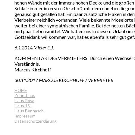
hohen Wände mit der immens hohen Decke und die großen T
Schlafzimmer im ersten Geschoß, mit dem daneben liegen
genauso gut gefallen hat. Ein paar zusätzliche Haken in d
Vierbeiner reichlich vorhanden. Viele bekannte Moselorte li
weiter bei einer sympathischen Familie. Bei der netten B
und paar Lebensmittel. Wir haben uns in diesem Urlaub in 
Gottseidank willkommen war, hat es ebenfalls sehr gut gefa
6.1.2014 Mieter E.J.
KOMMENTAR DES VERMIETERS: Durch einen Wechsel der Int
Verständnis.
Marcus Kirchhoff
30.11.2017 MARCUS KIRCHHOFF / VERMIETER
HOME
Zehnthaus
Haus Rosa
Haus 151
Haus Bennasch
Impressum
Datenschutzerklärung
made by www.scenum.de