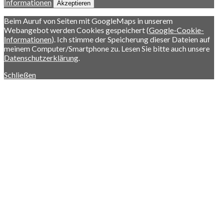
Informationen
Akzeptieren
Beim Auruf von Seiten mit GoogleMaps in unserem
Webangebot werden Cookies gespeichert (
Google-Cookie-
Informationen
). Ich stimme der Speicherung dieser Dateien auf
meinem Computer/Smartphone zu. Lesen Sie bitte auch unsere
Datenschutzerklärung
.
Schließen