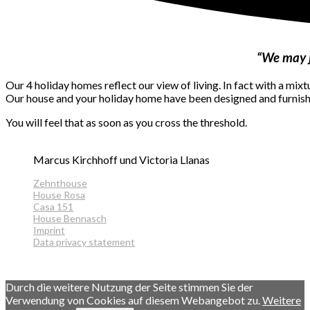
“
We may ju
Our 4 holiday homes reflect our view of living.
In fact with a mixt
Our house and your holiday home have been designed and furnis
You will feel that as soon as you cross the threshold.
Marcus Kirchhoff und Victoria Llanas
Zehnthouse
House Rosa
Casa 151
House Bennasch
Imprint
Data privacy statement
made by www.scenum.de
Durch die weitere Nutzung der Seite stimmen Sie der
Verwendung von Cookies auf diesem Webangebot zu.
Weitere