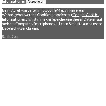
Informationen
Akzeptieren
Beim Auruf von Seiten mit GoogleMaps in unserem
Webangebot werden Cookies gespeichert (
Google-Cookie-
Informationen
). Ich stimme der Speicherung dieser Dateien auf
meinem Computer/Smartphone zu. Lesen Sie bitte auch unsere
Datenschutzerklärung
.
Schließen