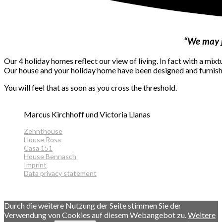
“
We may ju
Our 4 holiday homes reflect our view of living.
In fact with a mixt
Our house and your holiday home have been designed and furnis
You will feel that as soon as you cross the threshold.
Marcus Kirchhoff und Victoria Llanas
Zehnthouse
House Rosa
Casa 151
House Bennasch
Imprint
Data privacy statement
made by www.scenum.de
Durch die weitere Nutzung der Seite stimmen Sie der
Verwendung von Cookies auf diesem Webangebot zu.
Weitere